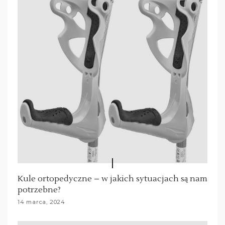
s
u
Kule ortopedyczne – w jakich sytuacjach są nam
potrzebne?
14 marca, 2024