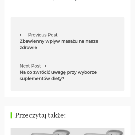
N
Previous Post
a
Zbawienny wpływ masażu na nasze
w
zdrowie
i
g
Next Post
Na co zwrócić uwagę przy wyborze
a
suplementów diety?
c
j
a
w
Przeczytaj także:
p
i