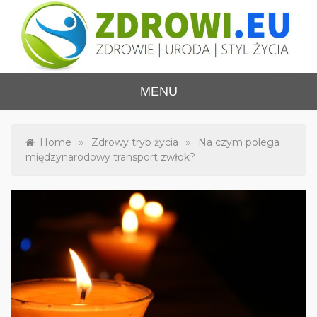
Skip
to
content
ZDROWI.EU
Zdrowie i uroda, polski portal – medycyna,
MENU
health&beauty, SPA, wellness
»
»
Home
Zdrowy tryb życia
Na czym polega
międzynarodowy transport zwłok?