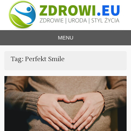
Skip
to
content
ZDROWI.EU
Zdrowie i uroda, polski portal – medycyna,
MENU
health&beauty, SPA, wellness
Tag:
Perfekt Smile