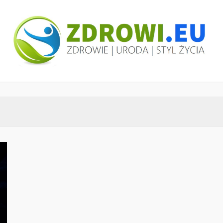
ZDROWI.EU
Zdrowie i uroda, polski portal – medycyna,
health&beauty, SPA, wellness