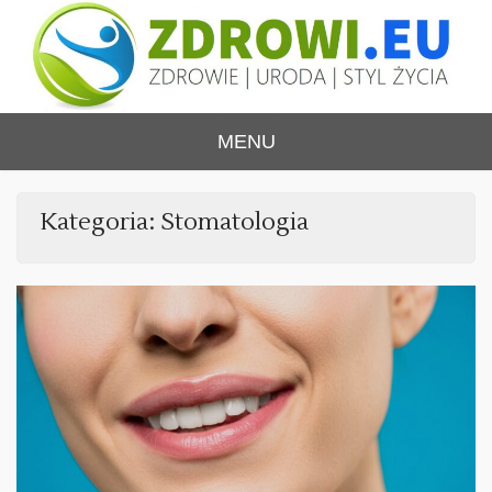
Skip
to
content
ZDROWI.EU
Zdrowie i uroda, polski portal – medycyna,
MENU
health&beauty, SPA, wellness
Kategoria:
Stomatologia