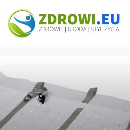
ZDROWI.EU
Zdrowie i uroda, polski portal – medycyna,
health&beauty, SPA, wellness