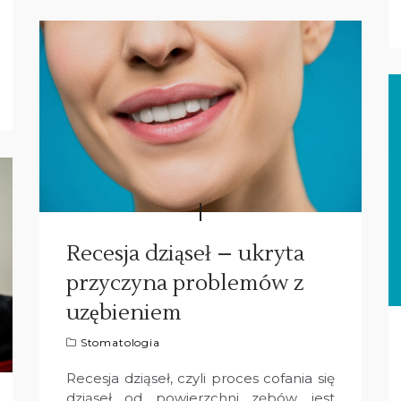
Recesja dziąseł – ukryta
przyczyna problemów z
uzębieniem
Stomatologia
Recesja dziąseł, czyli proces cofania się
dziąseł od powierzchni zębów, jest