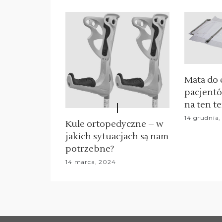
c
j
a
w
Mata do 
p
pacjentó
i
na ten t
s
14 grudnia,
Kule ortopedyczne – w
jakich sytuacjach są nam
u
potrzebne?
14 marca, 2024