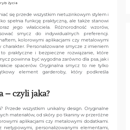
ryb życia
iać się przede wszystkim nietuzinkowym stylem i
lko spełnia funkcję praktyczną, ale także stanowi
raz jego właściciela. Różnorodność wzorów,
ować smycz do indywidualnych preferencji.
aftem, kolorowymi aplikacjami czy metalowymi
ny charakter. Personalizowane smycze z imieniem
to praktyczne i bezpieczne rozwiązanie, które
smycz powinna być wygodna zarówno dla psa, jak i
akcie spacerów. Oryginalna smycz to nie tylko
jątkowy element garderoby, który podkreśla
 – czyli jaka?
na? Przede wszystkim unikalny design. Oryginalne
h materiałów, od skóry po tkaniny w przeróżne
orowymi aplikacjami czy metalowymi dodatkami.
z nietypowymi, personalizowanymi elementami,