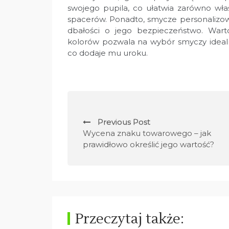
swojego pupila, co ułatwia zarówno właś
spacerów. Ponadto, smycze personalizowa
dbałości o jego bezpieczeństwo. Wart
kolorów pozwala na wybór smyczy ideal
co dodaje mu uroku.
N
Previous Post
a
Wycena znaku towarowego – jak
prawidłowo określić jego wartość?
w
i
g
a
Przeczytaj także: