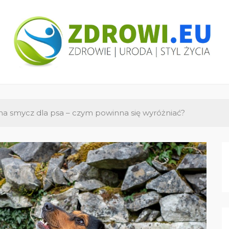
ZDROWI.EU
Zdrowie i uroda, polski portal – medycyna,
health&beauty, SPA, wellness
na smycz dla psa – czym powinna się wyróżniać?