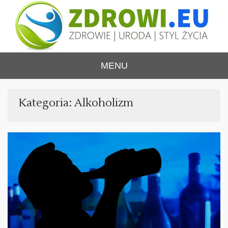
Skip
to
content
ZDROWI.EU
Zdrowie i uroda, polski portal – medycyna,
MENU
health&beauty, SPA, wellness
Kategoria:
Alkoholizm