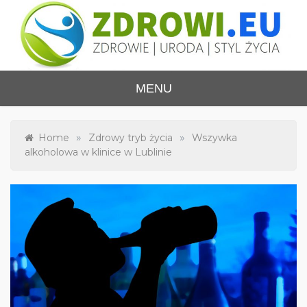
Skip
to
content
ZDROWI.EU
Zdrowie i uroda, polski portal – medycyna,
MENU
health&beauty, SPA, wellness
»
»
Home
Zdrowy tryb życia
Wszywka
alkoholowa w klinice w Lublinie