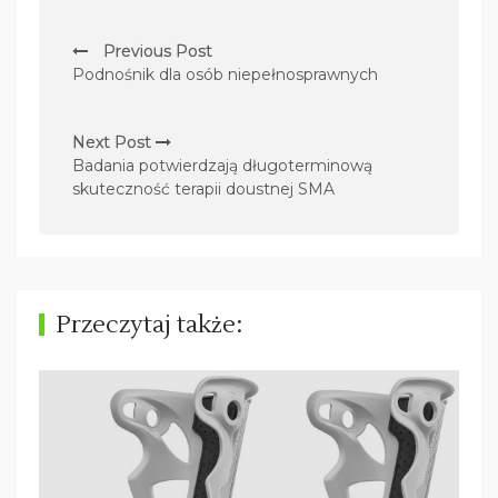
N
Previous Post
a
Podnośnik dla osób niepełnosprawnych
w
i
Next Post
g
Badania potwierdzają długoterminową
skuteczność terapii doustnej SMA
a
c
j
a
Przeczytaj także:
w
p
i
s
u