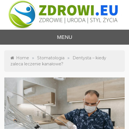
Skip
to
content
ZDROWI.EU
Zdrowie i uroda, polski portal – medycyna,
MENU
health&beauty, SPA, wellness
»
»
Home
Stomatologia
Dentysta – kiedy
zaleca leczenie kanałowe?