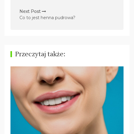
i
g
Next Post
Co to jest henna pudrowa?
a
c
j
a
Przeczytaj także:
w
p
i
s
u