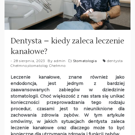
Dentysta – kiedy zaleca leczenie
kanałowe?
28 sierpnia, 2023
By
admin
Stomatologia
dentysta
Chełmno
,
stomatolog Chełmno
Leczenie kanałowe, znane również jako
endodoncja, jest jednym z bardziej
zaawansowanych zabiegów w dziedzinie
stomatologii. Choć większość z nas stara się unikać
konieczności przeprowadzania tego rodzaju
procedur, czasami jest to nieuniknione dla
zachowania zdrowia zębów. W tym artykule
omówimy, w jakich sytuacjach dentysta zaleca
leczenie kanałowe oraz dlaczego może to być
konieczne dla utrzymania zdrowia i funkcji zębów.