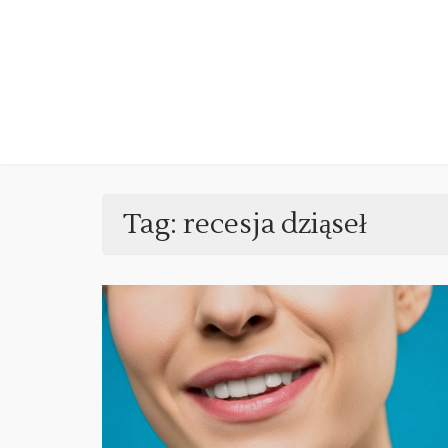
Skip
to
content
Tag:
recesja dziąseł