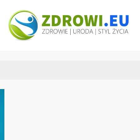
ZDROWI.EU
Zdrowie i uroda, polski portal – medycyna,
health&beauty, SPA, wellness