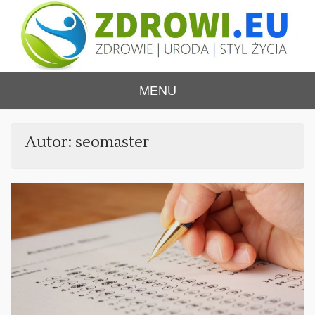
Skip
to
content
ZDROWI.EU
Zdrowie i uroda, polski portal – medycyna,
MENU
health&beauty, SPA, wellness
Autor:
seomaster