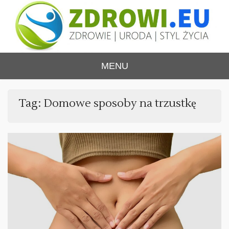
Skip
to
content
ZDROWI.EU
Zdrowie i uroda, polski portal – medycyna,
MENU
health&beauty, SPA, wellness
Tag:
Domowe sposoby na trzustkę