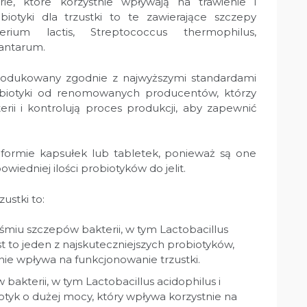
ie, które korzystnie wpływają na trawienie i
obiotyki dla trzustki to te zawierające szczepy
cterium lactis, Streptococcus thermophilus,
lantarum.
rodukowany zgodnie z najwyższymi standardami
obiotyki od renomowanych producentów, którzy
rii i kontrolują proces produkcji, aby zapewnić
w formie kapsułek lub tabletek, ponieważ są one
wiedniej ilości probiotyków do jelit.
ustki to:
miu szczepów bakterii, w tym Lactobacillus
est to jeden z najskuteczniejszych probiotyków,
tnie wpływa na funkcjonowanie trzustki.
bakterii, w tym Lactobacillus acidophilus i
otyk o dużej mocy, który wpływa korzystnie na