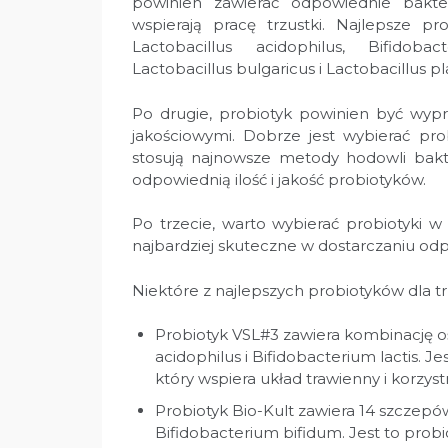
powinien zawierać odpowiednie bakter
wspierają pracę trzustki. Najlepsze pr
Lactobacillus acidophilus, Bifidoba
Lactobacillus bulgaricus i Lactobacillus p
Po drugie, probiotyk powinien być wyp
jakościowymi. Dobrze jest wybierać pr
stosują najnowsze metody hodowli bakte
odpowiednią ilość i jakość probiotyków.
Po trzecie, warto wybierać probiotyki 
najbardziej skuteczne w dostarczaniu odpo
Niektóre z najlepszych probiotyków dla trz
Probiotyk VSL#3 zawiera kombinację oś
acidophilus i Bifidobacterium lactis. J
który wspiera układ trawienny i korzys
Probiotyk Bio-Kult zawiera 14 szczepów 
Bifidobacterium bifidum. Jest to probi