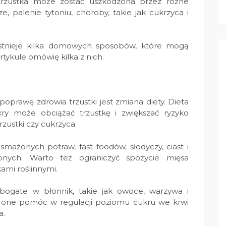
trzustka może zostać uszkodzona przez różne
ze, palenie tytoniu, choroby, takie jak cukrzyca i
istnieje kilka domowych sposobów, które mogą
tykule omówię kilka z nich.
prawę zdrowia trzustki jest zmiana diety. Dieta
ry może obciążać trzustkę i zwiększać ryzyko
rzustki czy cukrzyca.
smażonych potraw, fast foodów, słodyczy, ciast i
nych. Warto też ograniczyć spożycie mięsa
kami roślinnymi.
bogate w błonnik, takie jak owoce, warzywa i
 one pomóc w regulacji poziomu cukru we krwi
a.