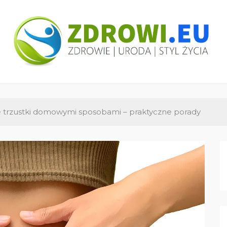
ZDROWI.EU
Zdrowie i uroda, polski portal – medycyna,
health&beauty, SPA, wellness
 trzustki domowymi sposobami – praktyczne porady