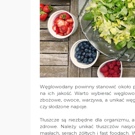
Węglowodany powinny stanowić około po
na ich jakość. Warto wybierać węglowod
zbożowe, owoce, warzywa, a unikać węgl
czy słodzone napoje.
Tłuszcze są niezbędne dla organizmu, al
zdrowe. Należy unikać tłuszczów nasyc
masłach, serach żółtych i fast foodach. W