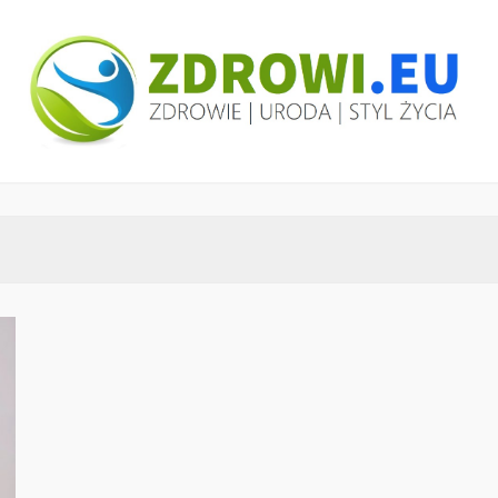
ZDROWI.EU
Zdrowie i uroda, polski portal – medycyna,
health&beauty, SPA, wellness