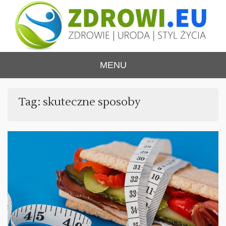
Skip
to
content
ZDROWI.EU
Zdrowie i uroda, polski portal – medycyna,
MENU
health&beauty, SPA, wellness
Tag:
skuteczne sposoby