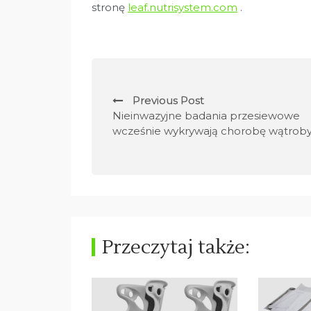
stronę
leaf.nutrisystem.com
.
N
Previous Post
a
Nieinwazyjne badania przesiewowe
wcześnie wykrywają chorobę wątrob
w
i
g
a
Przeczytaj także:
c
j
a