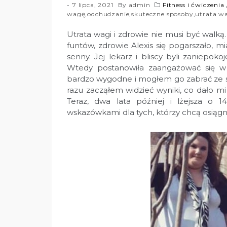
7 lipca, 2021
By
admin
Fitness i ćwiczenia
wagę
,
odchudzanie
,
skuteczne sposoby
,
utrata w
Utrata wagi i zdrowie nie musi być walką
funtów, zdrowie Alexis się pogarszało, m
senny. Jej lekarz i bliscy byli zaniepokoj
Wtedy postanowiła zaangażować się w 
bardzo wygodne i mogłem go zabrać ze so
razu zacząłem widzieć wyniki, co dało mi
Teraz, dwa lata później i lżejsza o 14
wskazówkami dla tych, którzy chcą osiąg