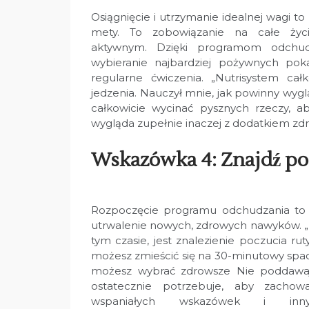
Osiągnięcie i utrzymanie idealnej wagi to n
mety. To zobowiązanie na całe życ
aktywnym. Dzięki programom odchud
wybieranie najbardziej pożywnych po
regularne ćwiczenia. „Nutrisystem ca
jedzenia. Nauczył mnie, jak powinny wyg
całkowicie wycinać pysznych rzeczy, a
wygląda zupełnie inaczej z dodatkiem 
Wskazówka 4: Znajdź po
Rozpoczęcie programu odchudzania to 
utrwalenie nowych, zdrowych nawyków. „M
tym czasie, jest znalezienie poczucia ruty
możesz zmieścić się na 30-minutowy spacer
możesz wybrać zdrowsze Nie poddawaj 
ostatecznie potrzebuje, aby zacho
wspaniałych wskazówek i inny