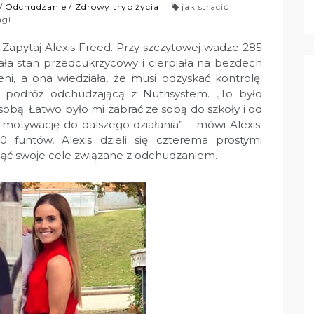
/
Odchudzanie
/
Zdrowy tryb życia
jak stracić
agi
. Zapytaj Alexis Freed. Przy szczytowej wadze 285
iała stan przedcukrzycowy i cierpiała na bezdech
eni, a ona wiedziała, że ​​musi odzyskać kontrolę.
podróż odchudzającą z Nutrisystem. „To było
bą. Łatwo było mi zabrać ze sobą do szkoły i od
 motywację do dalszego działania” – mówi Alexis.
0 funtów, Alexis dzieli się czterema prostymi
nąć swoje cele związane z odchudzaniem.