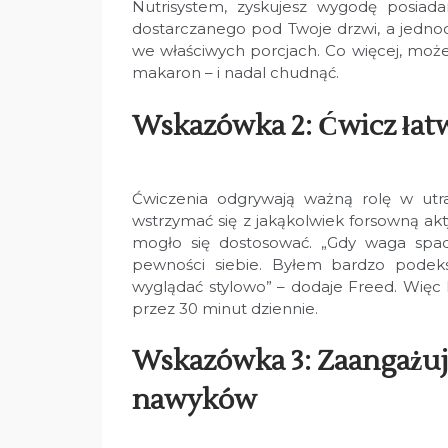
Nutrisystem, zyskujesz wygodę posiad
dostarczanego pod Twoje drzwi, a jedno
we właściwych porcjach. Co więcej, możesz
makaron – i nadal chudnąć.
Wskazówka 2: Ćwicz łat
Ćwiczenia odgrywają ważną rolę w utr
wstrzymać się z jakąkolwiek forsowną ak
mogło się dostosować. „Gdy waga spadł
pewności siebie. Byłem bardzo pode
wyglądać stylowo” – dodaje Freed. Więc ki
przez 30 minut dziennie.
Wskazówka 3: Zaangażuj
nawyków