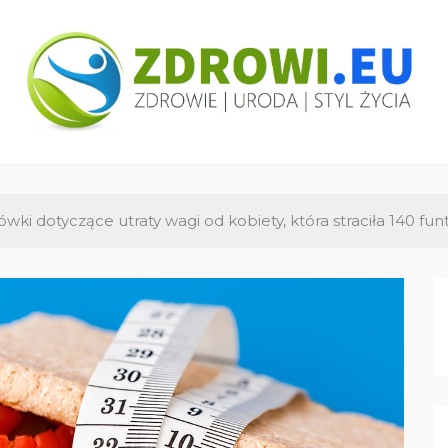
ZDROWI.EU
Zdrowie i uroda, polski portal – medycyna,
health&beauty, SPA, wellness
wki dotyczące utraty wagi od kobiety, która straciła 140 fu