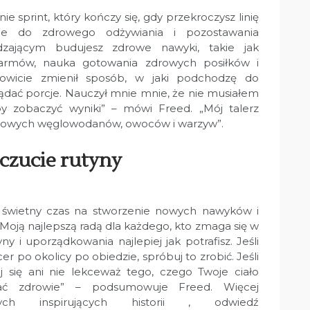
ie sprint, który kończy się, gdy przekroczysz linię
ie do zdrowego odżywiania i pozostawania
zającym budujesz zdrowe nawyki, takie jak
karmów, nauka gotowania zdrowych posiłków i
łkowicie zmienił sposób, w jaki podchodzę do
lądać porcje. Nauczył mnie mnie, że nie musiałem
by zobaczyć wyniki” – mówi Freed. „Mój talerz
zdrowych węglowodanów, owoców i warzyw”.
czucie rutyny
świetny czas na stworzenie nowych nawyków i
oją najlepszą radą dla każdego, kto zmaga się w
ny i uporządkowania najlepiej jak potrafisz. Jeśli
 po okolicy po obiedzie, spróbuj to zrobić. Jeśli
się ani nie lekceważ tego, czego Twoje ciało
wać zdrowie” – podsumowuje Freed. Więcej
ch inspirujących historii , odwiedź