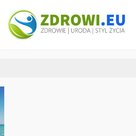
ZDROWI.EU
Zdrowie i uroda, polski portal – medycyna,
health&beauty, SPA, wellness